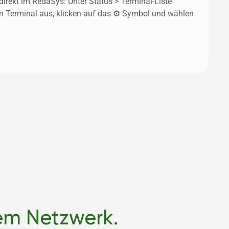
direkt im RedaSys: Unter Status > Terminal-Liste 
n Terminal aus, klicken auf das ⚙️ Symbol und wählen 
kem Netzwerk.