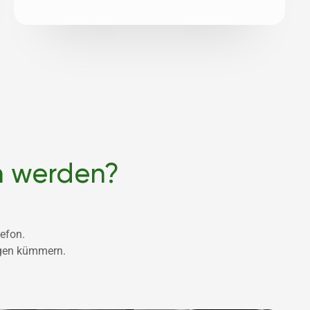
n werden?
lefon.
egen kümmern. 