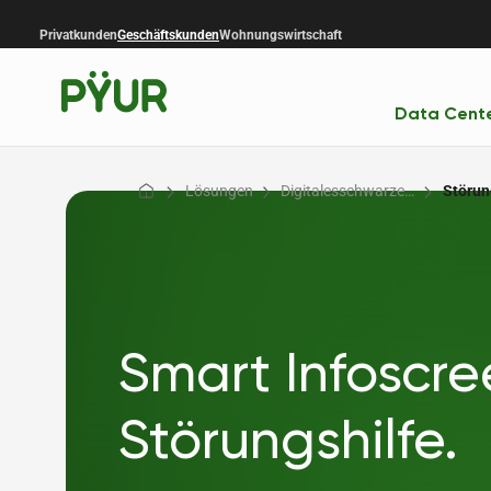
Privatkunden
Geschäftskunden
Wohnungswirtschaft
Data Cent
Lösungen
Digitalesschwarze…
Störun
Smart Infoscre
Störungshilfe.