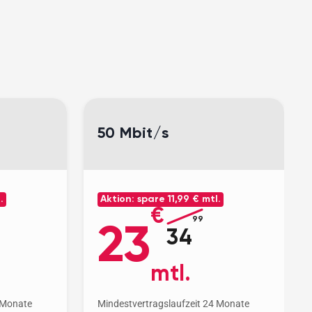
.
50 Mbit/s
.
Aktion: spare
11,99 € mtl.
€
99
23
34
mtl.
 Monate
Mindestvertragslaufzeit 24 Monate