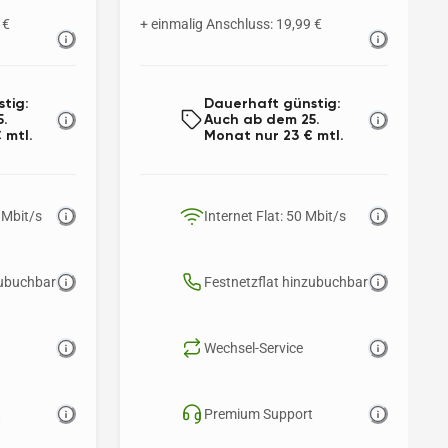
 €
+ einmalig Anschluss: 19,99 €
tig: 
Dauerhaft günstig: 
. 
Auch ab dem 25. 
 mtl.
Monat nur 23 € mtl.
 Mbit/s 
Internet Flat: 50 Mbit/s 
zubuchbar
Festnetzflat hinzubuchbar
Wechsel-Service
t
Premium Support