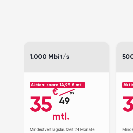
1.000 Mbit/s
500
Aktion: spare
14,99 € mtl.
Akti
€
99
35
49
mtl.
Mindestvertragslaufzeit 24 Monate
Minde