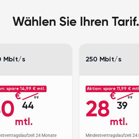
Wählen Sie Ihren Tarif
 Mbit/s
250 Mbit/s
on: spare
14,99 € mtl.
Aktion: spare
11,99 € mtl
€
€
99
99
30
28
44
39
mtl.
mtl.
stvertragslaufzeit 24 Monate
Mindestvertragslaufzeit 24