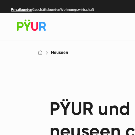
Privatkunden
Geschäftskunden
Wohnungswirtschaft
Neuseen
PŸUR und 
neuseen c