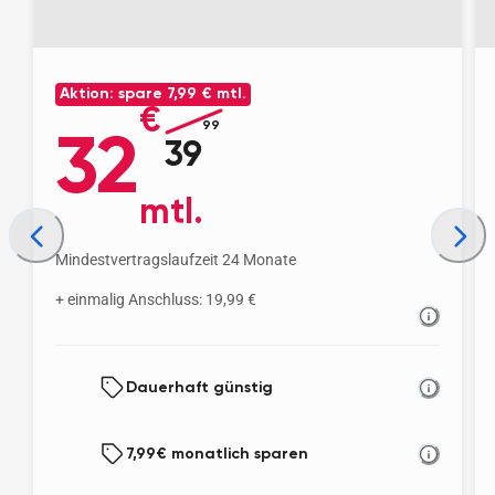
Aktion: spare
7,99 € mtl.
€
99
32
39
mtl.
Mindestvertragslaufzeit 24 Monate
+ einmalig Anschluss: 19,99 €
Dauerhaft günstig
7,99
€ monatlich sparen