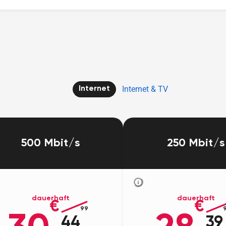
Internet & TV
Internet
500 Mbit/s
250 Mbit/s
dauerhaft
dauerhaft
€
€
99
44
39