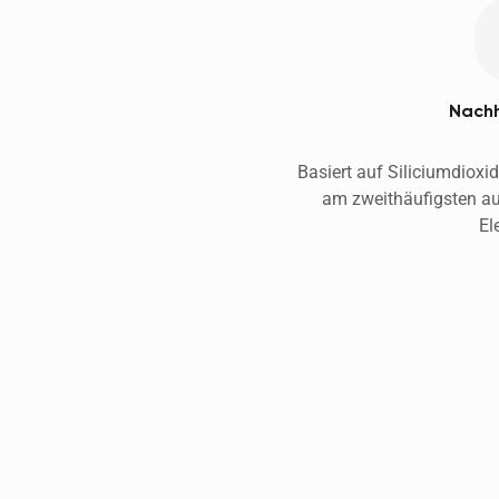
Nachh
Basiert auf Siliciumdioxi
am zweithäufigsten a
El