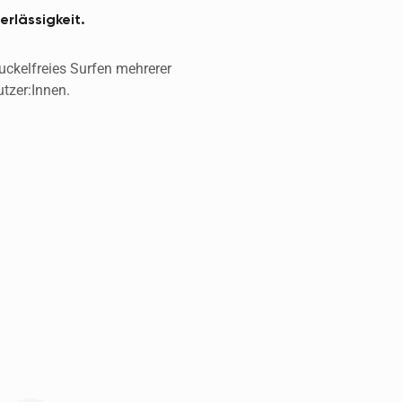
erlässigkeit.
uckelfreies Surfen mehrerer 
tzer:Innen. 