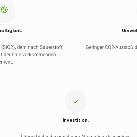
altigkeit.
Umwelt
d (SiO2), dem nach Sauerstoff 
uf der Erde vorkommenden 
ement. 
Investition.
Längerfristig die günstigere Alternative, da weniger 