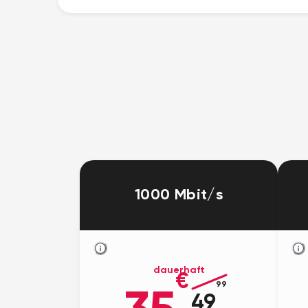
1000 Mbit/s
dauerhaft
€
99
49