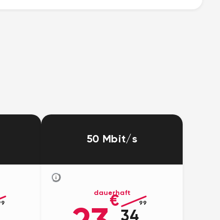
50 Mbit/s
dauerhaft
€
99
99
34