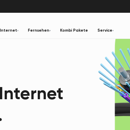
Internet
Fernsehen
Kombi Pakete
Service
Internet
.