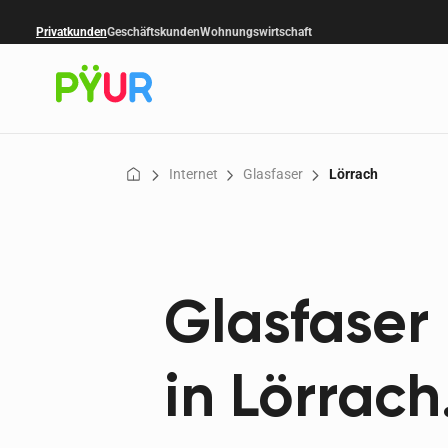
Privatkunden
Geschäftskunden
Wohnungswirtschaft
Internet
Glasfaser
Lörrach
Glasfaser 
in Lörrach